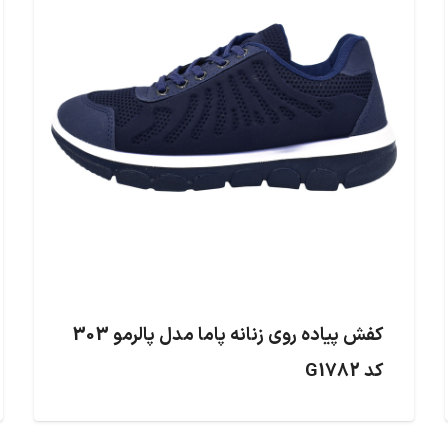
کفش پیاده روی زنانه پاما مدل پالرمو 303
کد G1782