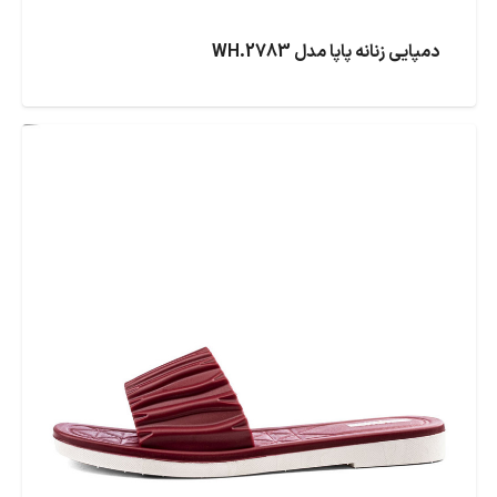
دمپایی زنانه پاپا مدل WH.2783