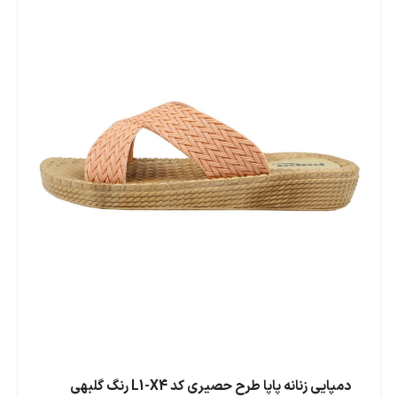
دمپایی زنانه پاپا طرح حصیری کد L1-X4 رنگ گلبهی