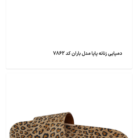
دمپایی زنانه پاپا مدل باران کد 7862