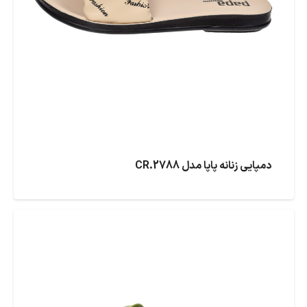
دمپایی زنانه پاپا مدل CR.2788