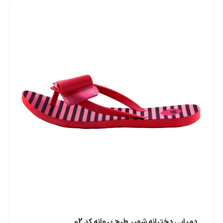
دمپایی دخترانه شهپر طرح پروانه کد 02