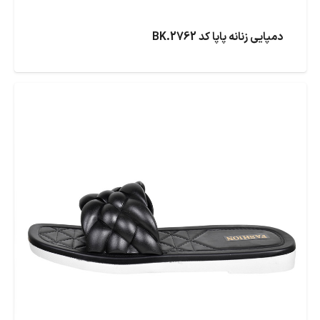
دمپایی زنانه پاپا کد BK.2762