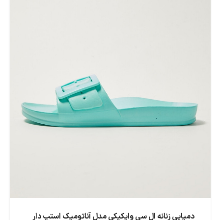
دمپایی زنانه ال سی وایکیکی مدل آناتومیک استپ دار