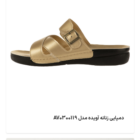
دمپایی زنانه آویده مدل AV0300119