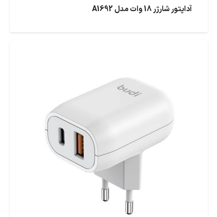
آداپتور شارژر 18 وات مدل A1692