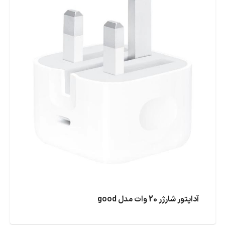
آداپتور شارژر 20 وات مدل good