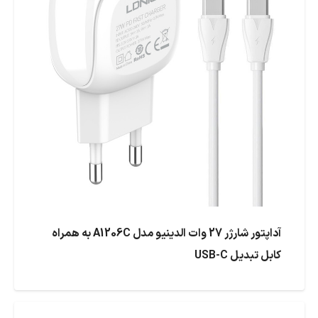
آداپتور شارژر 27 وات الدینیو مدل A1206C به همراه
کابل تبدیل USB-C