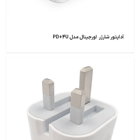
آداپتور شارژر اورجینال مدل PD+4U