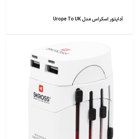
آداپتور اسکراس مدل Urope To UK