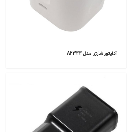
آداپتور شارژر مدل A2344