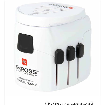
آداپتور اسکراس مدل 1.302470