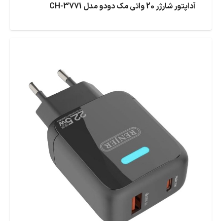
آداپتور شارژر 20 واتی مک دودو مدل CH-3771