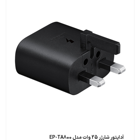
آداپتور شارژر 25 وات مدل EP-TA800