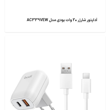
آداپتور شارژر 20 وات بودی مدل AC339VEW