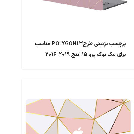
برچسب تزئینی طرحPOLYGON13 مناسب
برای مک بوک پرو 15 اینچ 2019-2016