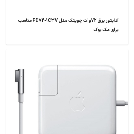
آداپتور برق 72وات چویتک مدل PD72-1C3V مناسب
برای مک بوک