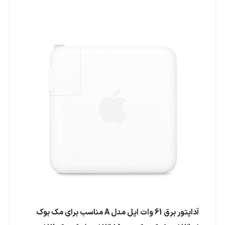
آداپتور برق 61 وات اپل مدل A مناسب برای مک بوک