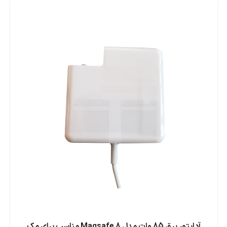
آداپتور برق 85 وات مدل Magsafe 8 مناسب برای مک