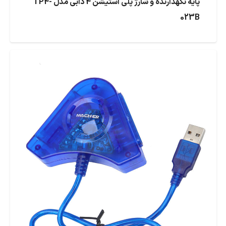
پایه نگهدارنده و شارژ پلی استیشن 4 دابی مدل TP4-
023B