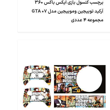
برچسب کنسول بازی ایکس باکس 360
آرکید توییجین وموییجین مدل GTA 07
مجموعه 4 عددی