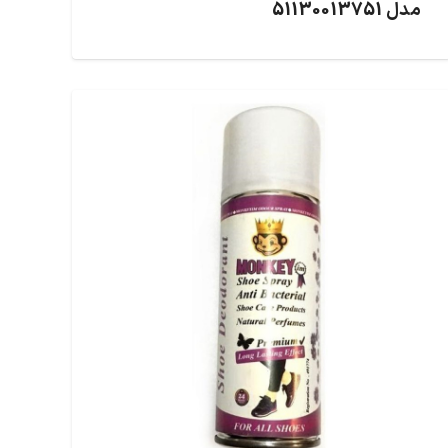
مدل 51130013751