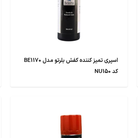
اسپری تمیز کننده کفش بلرتو مدل BE1170
کد NU150