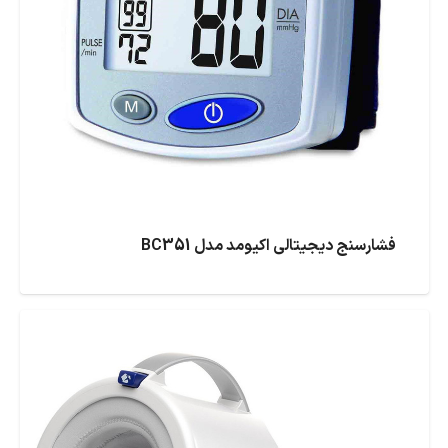
فشارسنج دیجیتالی اکیومد مدل BC351