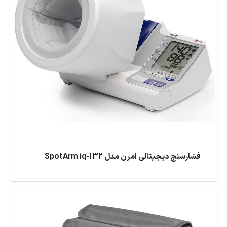
فشارسنج دیجیتالی امرن مدل SpotArm iq-132