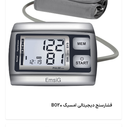
فشارسنج دیجیتالی امسیگ BO20