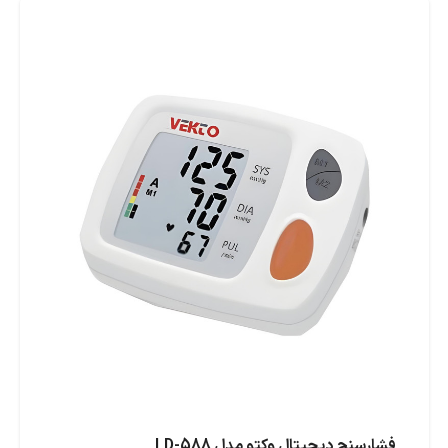
فشارسنج دیجیتال وکتو مدل LD-588