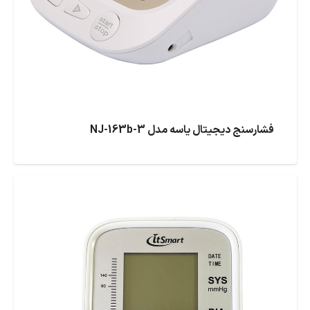
فشارسنج دیجیتال یاسه مدل NJ-163b-3