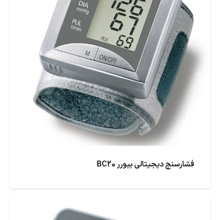
فشارسنج دیجیتالی بیورر BC20