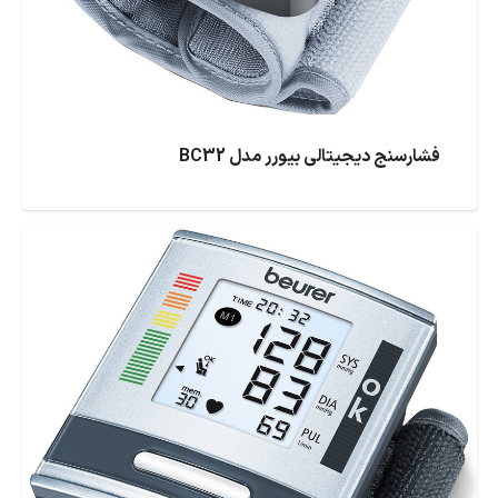
فشارسنج دیجیتالی بیورر مدل BC32