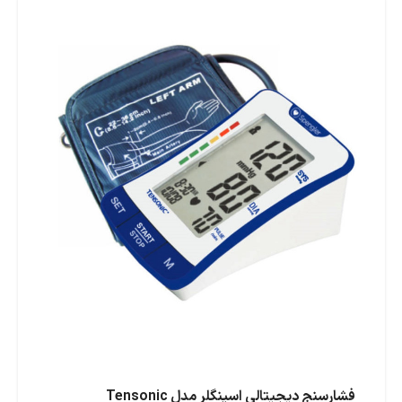
فشارسنج دیجیتالی اسپنگلر مدل Tensonic