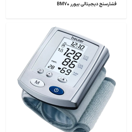
فشارسنج دیجیتالی بیورر BM70