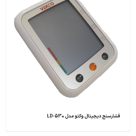
فشارسنج دیجیتال وکتو مدل LD-530