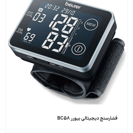
فشارسنج دیجیتالی بیورر BC58