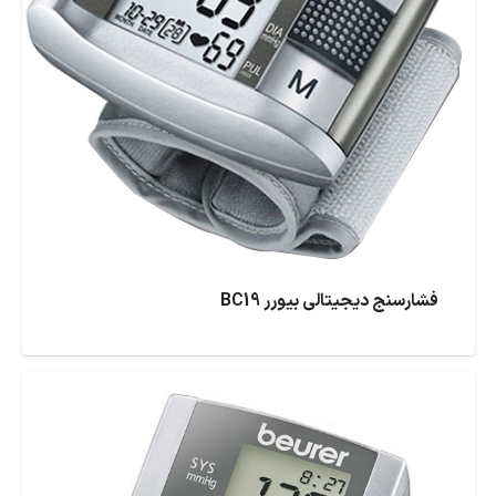
فشارسنج دیجیتالی بیورر BC19