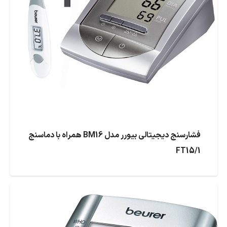
فشارسنج دیجیتالی بیورر مدل BM16 همراه با دماسنج
FT15/1