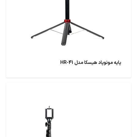
پایه مونوپاد هیسکا مدل HR-41