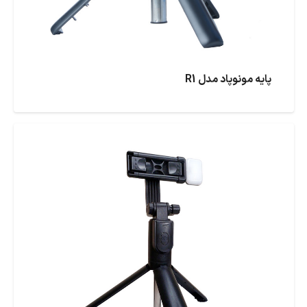
پایه مونوپاد مدل R1