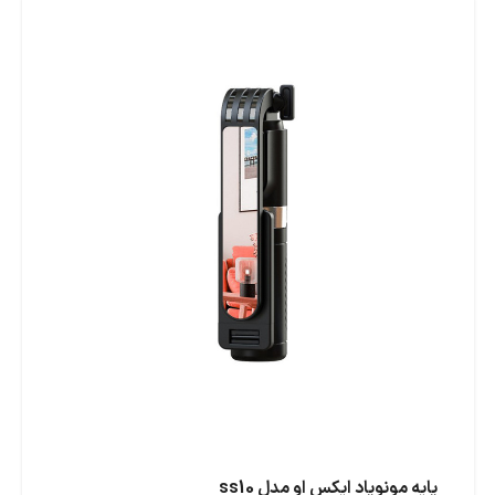
پایه مونوپاد ایکس او مدل ss10