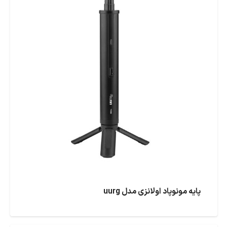
پایه مونوپاد اولانزی مدل uurg