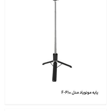
پایه مونوپاد مدل F-610