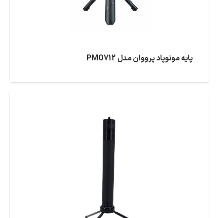
پایه مونوپاد پرووان مدل PMO712