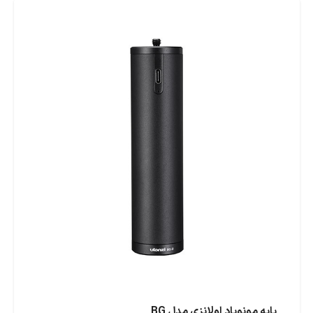
پایه مونوپاد اولانزی مدل BG_