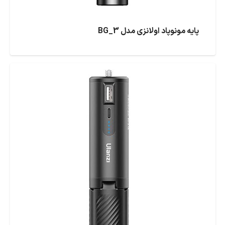
پایه مونوپاد اولانزی مدل BG_3