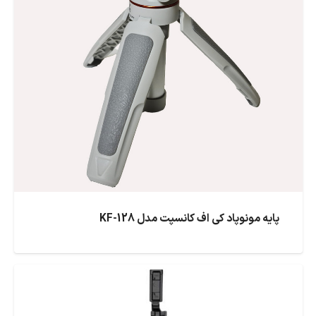
پایه مونوپاد کی اف کانسپت مدل KF-128