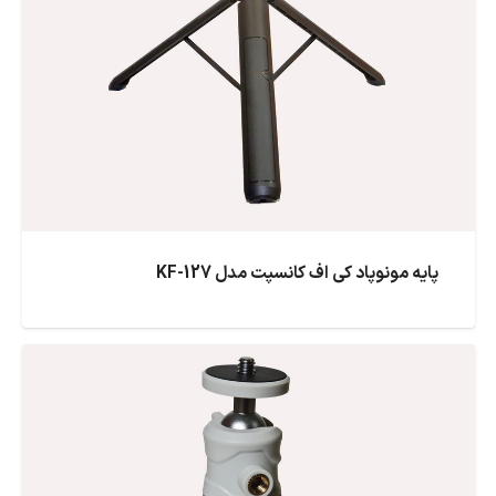
پایه مونوپاد کی اف کانسپت مدل KF-127