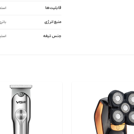
قابلیت‌ها
استف
منبع انرژی
باتر
جنس تیغه
استی