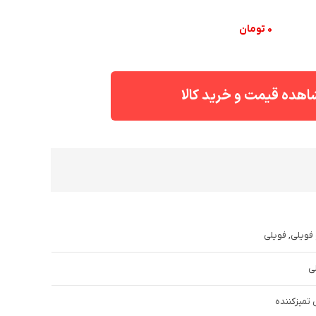
0
تومان
هده قیمت و خرید کالا
فویلی, فویلی
ی
تمیزکننده