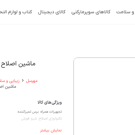
 و سلامت
کالاهای سوپرمارکتی
کالای دیجیتال
کتاب و لوازم التح
ماشین اصلاح م
مهرسل
زیبایی و سل
ماشین اصل
تجهیزات همراه:
برس تمیزکننده
تکنولوژی اصلاح:
شیو فویلی
قابلیت‌ها:
استفاده به صورت خشک و مرطو
نمایش بیشتر
منبع انرژی:
باتری