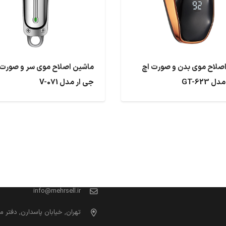
صلاح موی بدن و صورت اچ
ماشین اصلاح موی سر و صورت
GT-623
جی ار مدل V-071
ارتباط با ما
info@mehrsell.ir
تهران, خیابان پاسدارن, دفتر