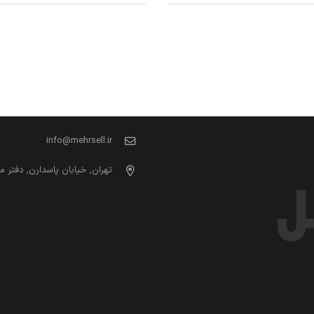
ارتباط با ما
info@mehrsell.ir
تهران, خیابان پاسدارن, دفتر