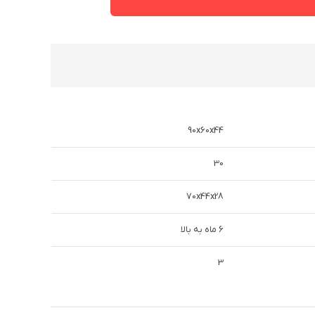
90x60x44
30
70x44x28
6 ماه به بالا
3