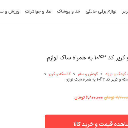
ریر
لوازم برقی خانگی
مد و پوشاک
طلا و جواهرات
ورزش و سف
ه همراه ساک لوازم
 کودک و نوزاد
>
گردش و سفر
>
کالسکه و کریر
>
 کد 1042 به همراه ساک لوازم
قیمت
قیمت
7,700,
تومان
6,800,000
تومان
اصلی:
فعلی:
7,700,000 تومان
6,800,000 تومان.
بود.
هده قیمت و خرید کالا