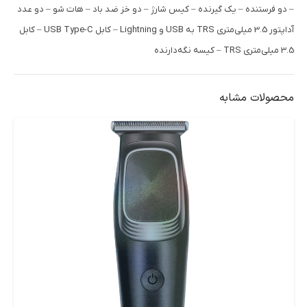
– دو فرستنده – یک گیرنده – کیس شارژ – دو خز ضد باد – هات شو – دو عدد
آداپتور 3.5 میلی‌متری TRS به USB و Lightning – کابل USB Type-C – کابل
3.5 میلی‌متری TRS – کیسه نگه‌دارنده
محصولات مشابه