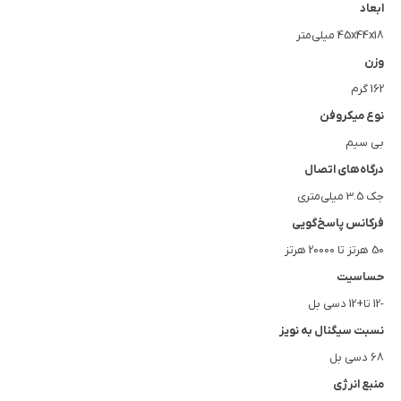
ابعاد
45x44x18 میلی‌متر
وزن
162 گرم
نوع میکروفن
بی سیم
درگاه‌های اتصال
جک 3.5 میلی‌متری
فرکانس پاسخ‌گویی
50 هرتز تا 20000 هرتز
حساسیت
-12 تا+12 دسی بل
نسبت سیگنال به نویز
68 دسی بل
منبع انرژی